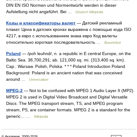
DIN EN ISO Normen und Normentwürfe werden in dieser
Aufstellung nicht angeführt. Bei …
Deutsch Wikipedia
Коды и классификаторы валют
— Датский рекламный
плакат. Цена в датских кронах выражена с помощью кода ISO
4217, в евро с использованием знака евро Код валюты
относительно короткая последовательность …
Википедия
Poland
— /poh leuhnd/, n. a republic in E central Europe, on the
Baltic Sea. 38,700,291; ab. 121,000 sq. mi. (313,400 sq. km).
Cap.: Warsaw. Polish, Polska. * * * Poland Introduction Poland
Background: Poland is an ancient nation that was conceived
around …
Universalium
MPEG-2
— Not to be confused with MPEG 1 Audio Layer II (MP2).
MPEG 2 is used in Digital Video Broadcast and Digital Versatile
Discs. The MPEG transport stream, TS, and MPEG program
stream, PS, are container formats. MPEG 2 is a standard for the
generic… …
Wikipedia
© Академик, 2000-2026