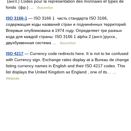
(англ.) Codes pour la représentation des monnaies et types de
fonds (фр.) …
Википедия
ISO 3166-1
— ISO 3166 1 часть стандарта ISO 3166,
содержащая коды названий стран и подчинённых территорий.
Впервые опубликована в 1974 году. Определяет три разных
кода для каждой страны: ISO 3166 1 alpha 2 (англ.)русск.,
двухбуквенная система …
Википедия
ISO 4217
— Currency code redirects here. It is not to be confused
with Currency sign. Exchange rates display at a Bureau de change
listing currency names in English and their ISO 4217 codes. This
list displays the United Kingdom as England , one of its… …
Wikipedia